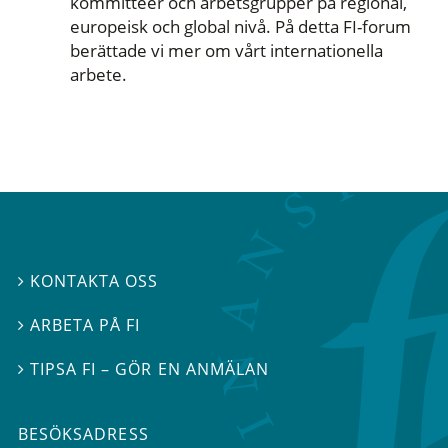
kommittéer och arbetsgrupper på regional,
europeisk och global nivå. På detta FI-forum
berättade vi mer om vårt internationella
arbete.
KONTAKTA OSS

ARBETA PÅ FI

TIPSA FI – GÖR EN ANMÄLAN

BESÖKSADRESS