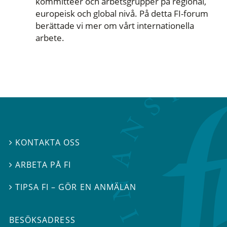
kommittéer och arbetsgrupper på regional,
europeisk och global nivå. På detta FI-forum
berättade vi mer om vårt internationella
arbete.
KONTAKTA OSS

ARBETA PÅ FI

TIPSA FI – GÖR EN ANMÄLAN

BESÖKSADRESS