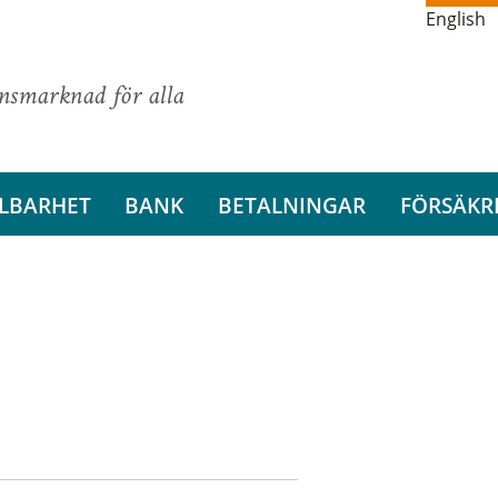
English
ansmarknad för alla
LBARHET
BANK
BETALNINGAR
FÖRSÄKR