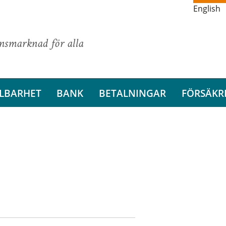
English
ansmarknad för alla
LBARHET
BANK
BETALNINGAR
FÖRSÄKR