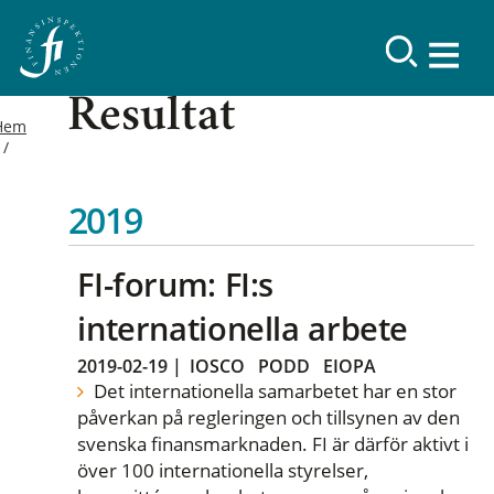
Resultat
Hem
2019
FI-forum: FI:s
internationella arbete
2019-02-19
|
IOSCO
PODD
EIOPA
Det internationella samarbetet har en stor
påverkan på regleringen och tillsynen av den
svenska finansmarknaden. FI är därför aktivt i
över 100 internationella styrelser,