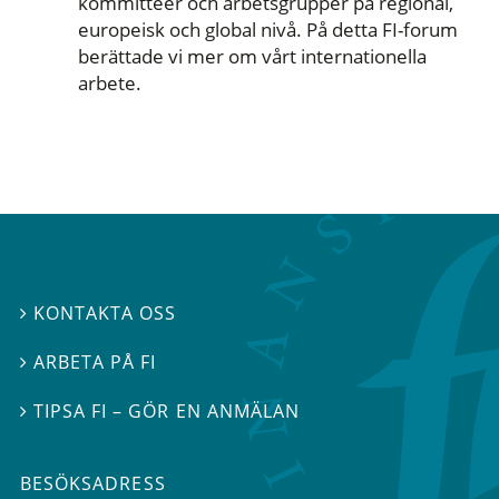
kommittéer och arbetsgrupper på regional,
europeisk och global nivå. På detta FI-forum
berättade vi mer om vårt internationella
arbete.
KONTAKTA OSS

ARBETA PÅ FI

TIPSA FI – GÖR EN ANMÄLAN

BESÖKSADRESS