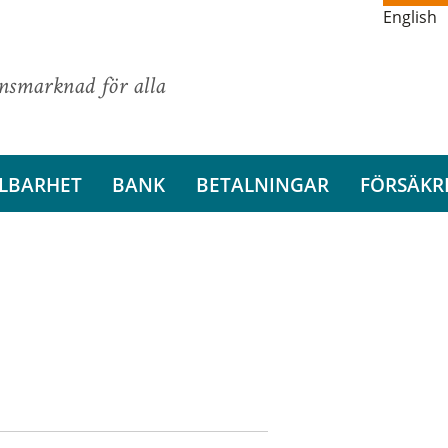
English
ansmarknad för alla
LBARHET
BANK
BETALNINGAR
FÖRSÄKR