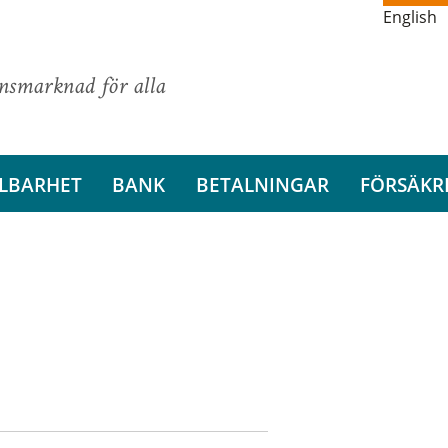
English
ansmarknad för alla
LBARHET
BANK
BETALNINGAR
FÖRSÄKR