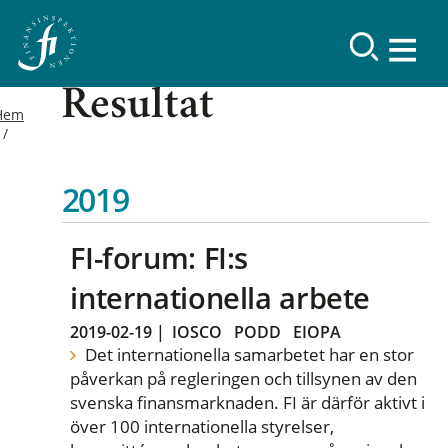
Resultat
Hem
2019
FI-forum: FI:s
internationella arbete
2019-02-19
|
IOSCO
PODD
EIOPA
Det internationella samarbetet har en stor
påverkan på regleringen och tillsynen av den
svenska finansmarknaden. FI är därför aktivt i
över 100 internationella styrelser,