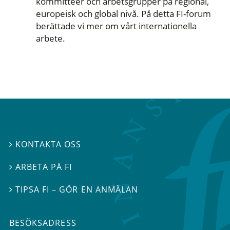
kommittéer och arbetsgrupper på regional,
europeisk och global nivå. På detta FI-forum
berättade vi mer om vårt internationella
arbete.
KONTAKTA OSS

ARBETA PÅ FI

TIPSA FI – GÖR EN ANMÄLAN

BESÖKSADRESS