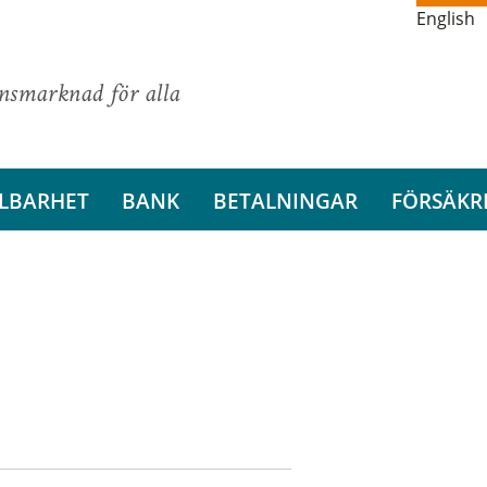
English
ansmarknad för alla
LBARHET
BANK
BETALNINGAR
FÖRSÄKR