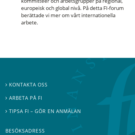
kommittéer och arbetsgrupper på regional,
europeisk och global nivå. På detta FI-forum
berättade vi mer om vårt internationella
arbete.
KONTAKTA OSS

ARBETA PÅ FI

TIPSA FI – GÖR EN ANMÄLAN

BESÖKSADRESS