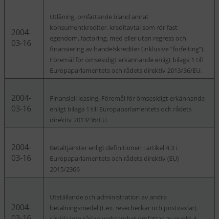
Utlåning, omfattande bland annat
konsumentkrediter, kreditavtal som rör fast
2004-
egendom, factoring, med eller utan regress och
03-16
finansiering av handelskrediter (inklusive ”forfeiting”).
Föremål för ömsesidigt erkännande enligt bilaga 1 till
Europaparlamentets och rådets direktiv 2013/36/EU.
2004-
Finansiell leasing. Föremål för ömsesidigt erkännande
03-16
enligt bilaga 1 till Europaparlamentets och rådets
direktiv 2013/36/EU.
2004-
Betaltjänster enligt definitionen i artikel 4.3 i
03-16
Europaparlamentets och rådets direktiv (EU)
2015/2366
Utställande och administration av andra
2004-
betalningsmedel (t.ex. resecheckar och postväxlar)
03-16
såvida inte sådan verksamhet omfattas av punkt 4.