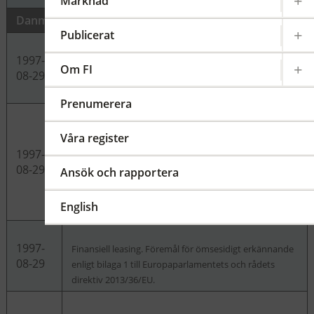
Marknad
Danmark
Publicerat
1997-
Kreditupplysningstjänster. Föremål för ömsesidigt
Om FI
08-29
erkännande enligt bilaga 1 till Europaparlamentets
och rådets direktiv 2013/36/EU.
Prenumerera
Utlåning, omfattande bland annat
Våra register
konsumentkrediter, kreditavtal som rör fast
1997-
egendom, factoring, med eller utan regress och
08-29
Ansök och rapportera
finansiering av handelskrediter (inklusive ”forfeiting”).
Föremål för ömsesidigt erkännande enligt bilaga 1 till
English
Europaparlamentets och rådets direktiv 2013/36/EU.
1997-
Finansiell leasing. Föremål för ömsesidigt erkännande
08-29
enligt bilaga 1 till Europaparlamentets och rådets
direktiv 2013/36/EU.