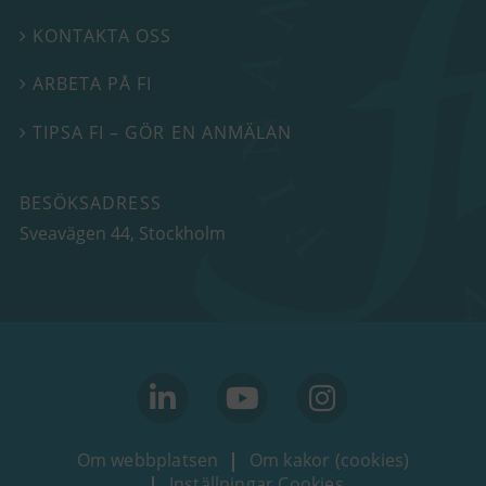
KONTAKTA OSS

ARBETA PÅ FI

TIPSA FI – GÖR EN ANMÄLAN

BESÖKSADRESS
Sveavägen 44
, Stockholm
linkedin
youtube
Instagram
Om webbplatsen
Om kakor (cookies)
Inställningar Cookies