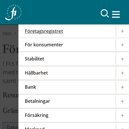
Företagsregistret
Hem
Våra register
Företagsregistret
För konsumenter
Företagsregistret
Stabilitet
I FI:s företagsregister finns namn på företag
med tillstånd att erbjuda finansiella tjänster,
Hållbarhet
samt företag som enbart är registrerade.
Bank
Resurs Bank Aktiebolag
Betalningar
Gränsöverskridande handel
Försäkring
Datum
Tillstånd