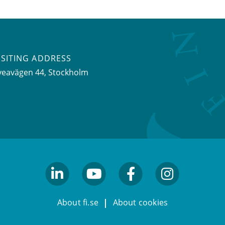
ISITING ADDRESS
veavägen 44, Stockholm
linkedin
youtube
facebook
facebook
About fi.se
About cookies