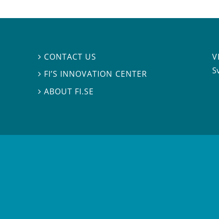
V
CONTACT US

S
FI’S INNOVATION CENTER

ABOUT FI.SE
