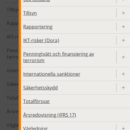
Tillsyn
Tillsyn
Rapportering
Rapportering
IKT-risker (Dora)
IKT-risker (Dora)
Penningtvätt och finansiering av
Penningtvätt och finansiering av
terrorism
terrorism
Internationella sanktioner
Internationella sanktioner
Säkerhetsskydd
Säkerhetsskydd
Totalförsvar
Totalförsvar
Årsredovisning (IFRS 17)
Årsredovisning (IFRS 17)
Vägledning
Vägledning