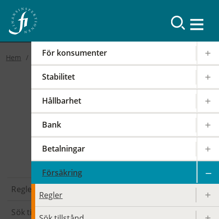
För konsumenter
Hem
Stabilitet
Hållbarhet
Bank
Försäkring
Betalningar
Försäkring
Regler
Regler
Sök tillstånd
Sök tillstånd