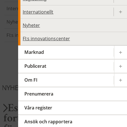
Internationellt
Internationellt
Nyheter
Nyheter
FI:s innovationscenter
FI:s innovationscenter
Marknad
Publicerat
Om FI
NYHETER FÖRSÄKRING
Prenumerera
Esma uppmanar till
Våra register
fortsatt aktivitet inför
Ansök och rapportera