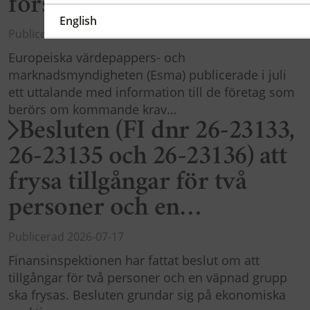
första T+1-deadline i höst
English
Publicerad 2026-08-07
Europeiska värdepappers- och
marknadsmyndigheten (Esma) publicerade i juli
ett uttalande med information till de företag som
berörs om kommande krav…
Besluten (FI dnr 26-23133,
26-23135 och 26-23136) att
frysa tillgångar för två
personer och en…
Publicerad 2026-07-17
Finansinspektionen har fattat beslut om att
tillgångar för två personer och en väpnad grupp
ska frysas. Besluten grundar sig på ekonomiska