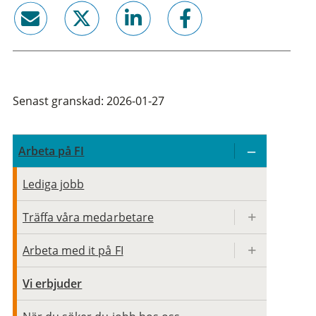
email
twitter
linkedin
facebook
Senast granskad: 2026-01-27
Arbeta på FI
Lediga jobb
Träffa våra medarbetare
Arbeta med it på FI
Vi erbjuder