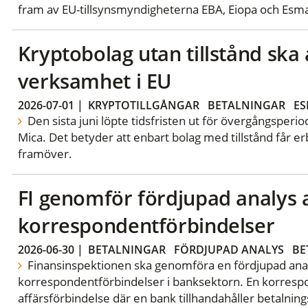
fram av EU-tillsynsmyndigheterna EBA, Eiopa och Esm
Kryptobolag utan tillstånd ska 
verksamhet i EU
2026-07-01
|
KRYPTOTILLGÅNGAR
BETALNINGAR
E
Den sista juni löpte tidsfristen ut för övergångsperi
Mica. Det betyder att enbart bolag med tillstånd får er
framöver.
FI genomför fördjupad analys 
korrespondentförbindelser
2026-06-30
|
BETALNINGAR
FÖRDJUPAD ANALYS
BE
Finansinspektionen ska genomföra en fördjupad ana
korrespondentförbindelser i banksektorn. En korresp
affärsförbindelse där en bank tillhandahåller betalnings