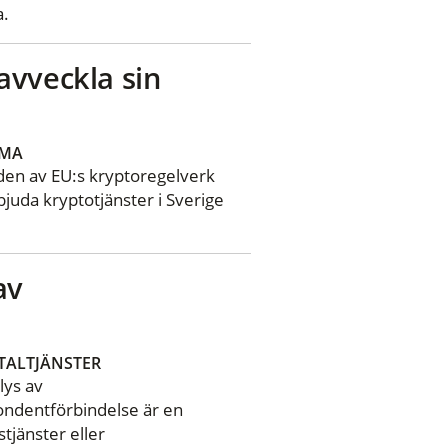
a.
avveckla sin
SMA
oden av EU:s kryptoregelverk
bjuda kryptotjänster i Sverige
av
TALTJÄNSTER
lys av
ondentförbindelse är en
tjänster eller