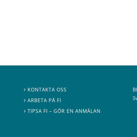
B
KONTAKTA OSS

S
ARBETA PÅ FI

TIPSA FI – GÖR EN ANMÄLAN
