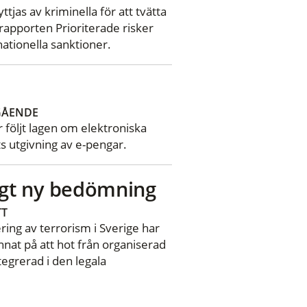
ttjas av kriminella för att tvätta
 rapporten Prioriterade risker
nationella sanktioner.
GÅENDE
 följt lagen om elektroniska
 utgivning av e-pengar.
ligt ny bedömning
TT
ring av terrorism i Sverige har
nnat på att hot från organiserad
ntegrerad i den legala