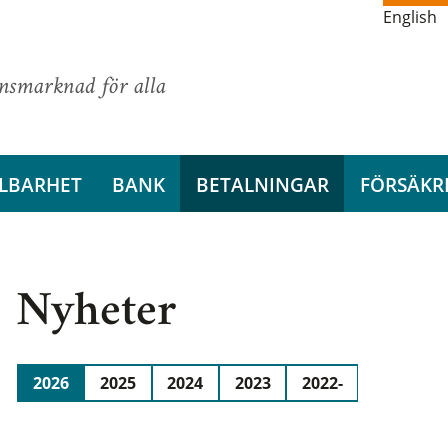
English
ansmarknad för alla
LBARHET
BANK
BETALNINGAR
FÖRSÄKR
Nyheter
2026
2025
2024
2023
2022-