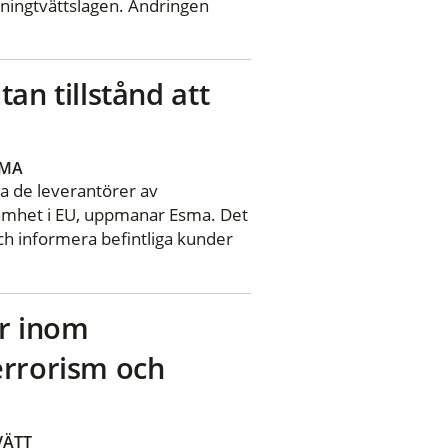
nningtvättslagen. Ändringen
n tillstånd att
SMA
a de leverantörer av
ksamhet i EU, uppmanar Esma. Det
och informera befintliga kunder
er inom
terrorism och
VÄTT