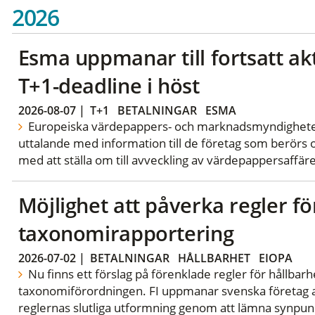
2026
Esma uppmanar till fortsatt akt
T+1-deadline i höst
2026-08-07
|
T+1
BETALNINGAR
ESMA
Europeiska värdepappers- och marknadsmyndigheten (
uttalande med information till de företag som berör
med att ställa om till avveckling av värdepappersaffäre
Möjlighet att påverka regler fö
taxonomirapportering
2026-07-02
|
BETALNINGAR
HÅLLBARHET
EIOPA
Nu finns ett förslag på förenklade regler för hållbarh
taxonomiförordningen. FI uppmanar svenska företag 
reglernas slutliga utformning genom att lämna synpunk