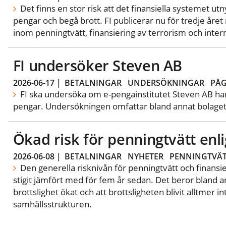
Det finns en stor risk att det finansiella systemet utny
pengar och begå brott. FI publicerar nu för tredje året
inom penningtvätt, finansiering av terrorism och inter
FI undersöker Steven AB
2026-06-17
|
BETALNINGAR
UNDERSÖKNINGAR
PÅ
FI ska undersöka om e-pengainstitutet Steven AB har
pengar. Undersökningen omfattar bland annat bolagets
Ökad risk för penningtvätt en
2026-06-08
|
BETALNINGAR
NYHETER
PENNINGTVÄ
Den generella risknivån för penningtvätt och finansie
stigit jämfört med för fem år sedan. Det beror bland a
brottslighet ökat och att brottsligheten blivit alltmer i
samhällsstrukturen.