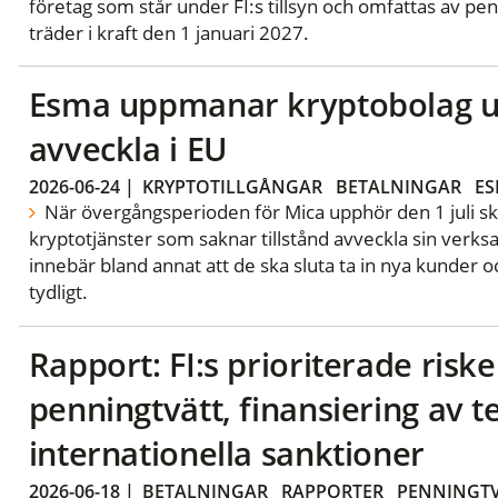
företag som står under FI:s tillsyn och omfattas av pe
träder i kraft den 1 januari 2027.
Esma uppmanar kryptobolag uta
avveckla i EU
2026-06-24
|
KRYPTOTILLGÅNGAR
BETALNINGAR
E
När övergångsperioden för Mica upphör den 1 juli sk
kryptotjänster som saknar tillstånd avveckla sin ver
innebär bland annat att de ska sluta ta in nya kunder 
tydligt.
Rapport: FI:s prioriterade risk
penningtvätt, finansiering av 
internationella sanktioner
2026-06-18
|
BETALNINGAR
RAPPORTER
PENNINGT