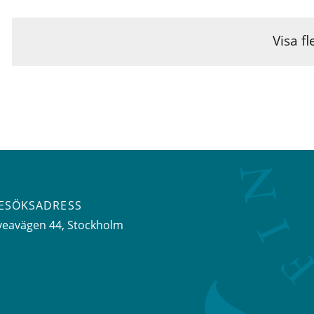
Visa fl
ESÖKSADRESS
veavägen 44
, Stockholm