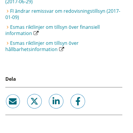
(2017-06-29)
FI ändrar remissvar om redovisningstillsyn (2017-
01-09)
Esmas riktlinjer om tillsyn över finansiell
information
Esmas riktlinjer om tillsyn över
hållbarhetsinformation
Dela
email
twitter
linkedin
facebook