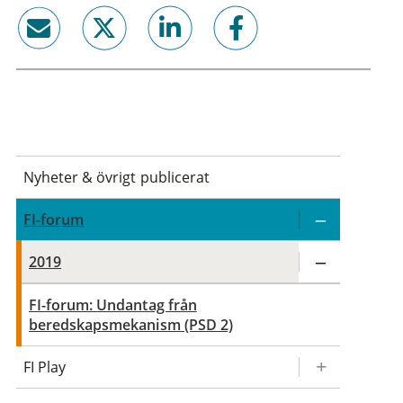
email
twitter
linkedin
facebook
Nyheter & övrigt publicerat
FI-forum
2019
FI-forum: Undantag från
beredskapsmekanism (PSD 2)
FI Play