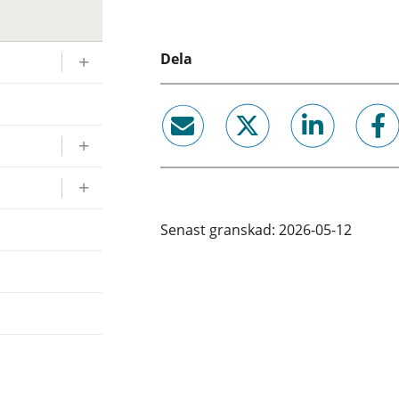
Dela
email
twitter
linkedin
facebook
Senast granskad: 2026-05-12