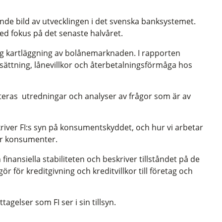
nde bild av utvecklingen i det svenska banksystemet.
ed fokus på det senaste halvåret.
ig kartläggning av bolånemarknaden. I rapporten
sättning, lånevillkor och återbetalningsförmåga hos
eras utredningar och analyser av frågor som är av
river FI:s syn på konsumentskyddet, och hur vi arbetar
för konsumenter.
nansiella stabiliteten och beskriver tillståndet på de
 för kreditgivning och kreditvillkor till företag och
tagelser som FI ser i sin tillsyn.