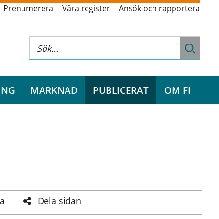
Prenumerera
Våra register
Ansök och rapportera
ING
MARKNAD
PUBLICERAT
OM FI
a
Dela sidan