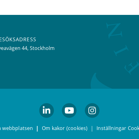
ESÖKSADRESS
veavägen 44
, Stockholm
linkedin
youtube
Instagram
 webbplatsen
Om kakor (cookies)
Inställningar Coo