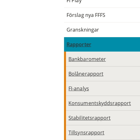
FI Play
Förslag nya FFFS
Granskningar
Rapporter
Bankbarometer
Bolånerapport
FI-analys
Konsumentskyddsrapport
Stabilitetsrapport
Tillsynsrapport