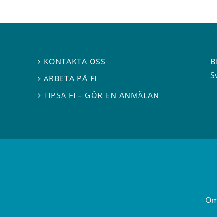
B
KONTAKTA OSS

S
ARBETA PÅ FI

TIPSA FI – GÖR EN ANMÄLAN

Om