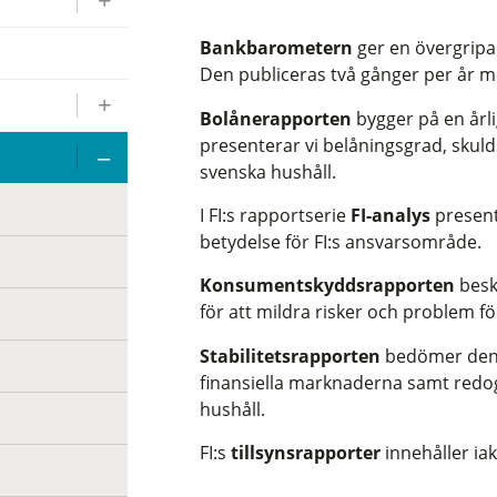
Bankbarometern
ger en övergripa
Den publiceras två gånger per år m
Bolånerapporten
bygger på en årl
presenterar vi belåningsgrad, skuld
svenska hushåll.
I FI:s rapportserie
FI-analys
present
betydelse för FI:s ansvarsområde.
Konsumentskyddsrapporten
besk
för att mildra risker och problem 
Stabilitetsrapporten
bedömer den fi
finansiella marknaderna samt redogör
hushåll.
FI:s
tillsynsrapporter
innehåller iakt