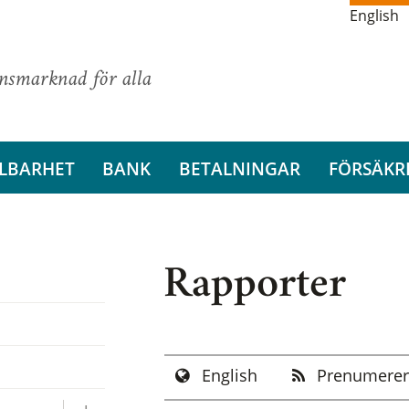
English
ansmarknad för alla
LBARHET
BANK
BETALNINGAR
FÖRSÄKR
Rapporter
English
Prenumerer