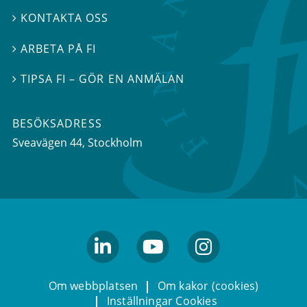
KONTAKTA OSS

ARBETA PÅ FI

TIPSA FI – GÖR EN ANMÄLAN

BESÖKSADRESS
Sveavägen 44
, Stockholm
linkedin
youtube
Instagram
Om webbplatsen
Om kakor (cookies)
Inställningar Cookies