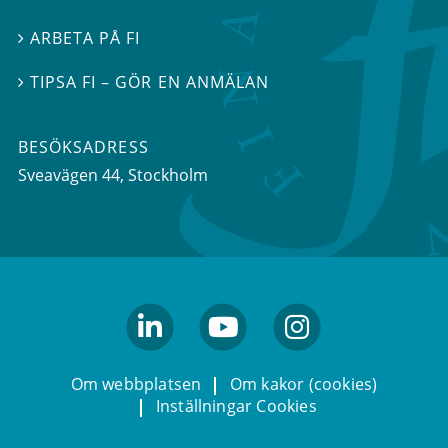
ARBETA PÅ FI

TIPSA FI – GÖR EN ANMÄLAN

BESÖKSADRESS
Sveavägen 44
, Stockholm
linkedin
youtube
Instagram
Om webbplatsen
Om kakor (cookies)
Inställningar Cookies