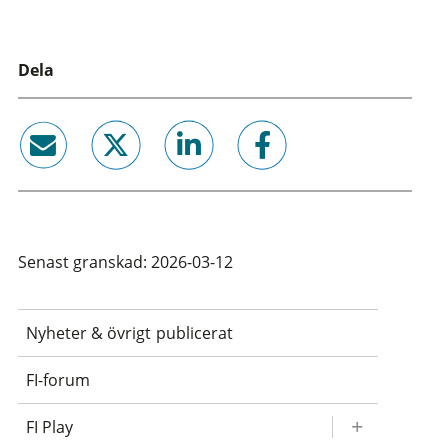
Dela
email
twitter
linkedin
facebook
Senast granskad: 2026-03-12
Nyheter & övrigt publicerat
FI-forum
FI Play