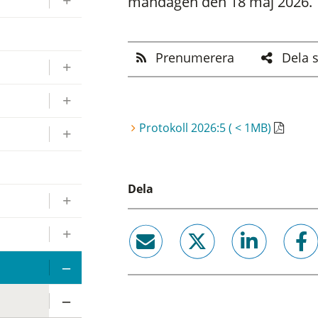
måndagen den 18 maj 2026.
Prenumerera
Dela 
Protokoll 2026:5 ( < 1MB)
Dela
email
twitter
linkedin
facebook