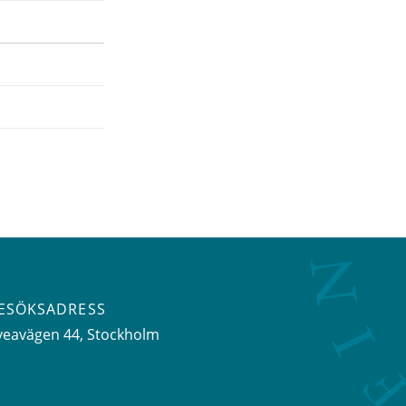
ESÖKSADRESS
veavägen 44
, Stockholm