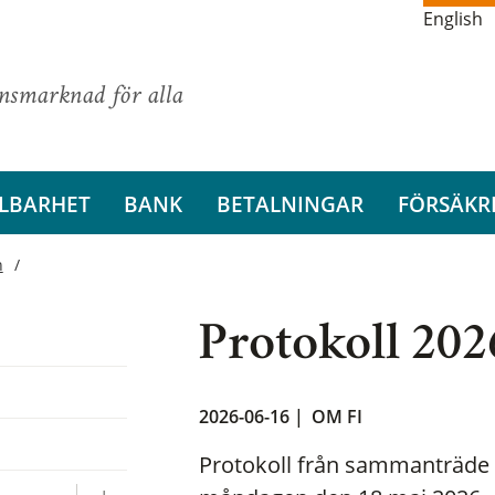
English
ansmarknad för alla
LBARHET
BANK
BETALNINGAR
FÖRSÄKR
n
Protokoll 202
2026-06-16 |
OM FI
Protokoll från sammanträde 