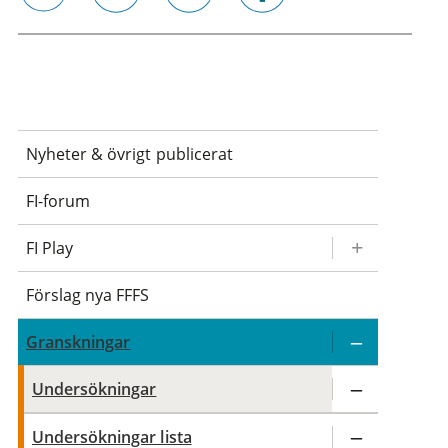
email
twitter
linkedin
facebook
Nyheter & övrigt publicerat
FI-forum
FI Play
Förslag nya FFFS
Granskningar
Undersökningar
Undersökningar lista