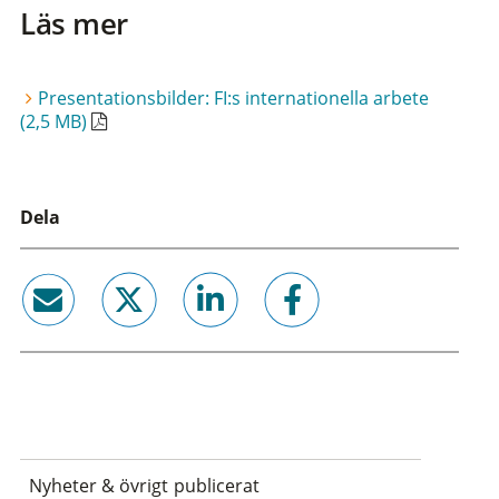
Läs mer
Presentationsbilder: FI:s internationella arbete
(2,5 MB)
Dela
email
twitter
linkedin
facebook
Nyheter & övrigt publicerat