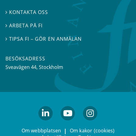
KONTAKTA OSS

ARBETA PÅ FI

TIPSA FI – GÖR EN ANMÄLAN

BESÖKSADRESS
Sveavägen 44
, Stockholm
linkedin
youtube
Instagram
Om webbplatsen
Om kakor (cookies)