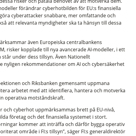
ssa risker och påtala behovet av att motverka dem.
odeller förändrar cyberhotbilden för EU:s finansiella
 göra cyberattacker snabbare, mer omfattande och
så att relevanta myndigheter ska ta hänsyn till dessa
pmärksammar även Europeiska centralbankens
risker kopplade till nya avancerade AI-modeller, i ett
m står under dess tillsyn. Även Nationellt
e nyligen rekommendationer om AI och cybersäkerhet
nspektionen och Riksbanken gemensamt uppmana
ritera arbetet med att identifiera, hantera och motverka
sin operativa motståndskraft.
isker och cyberhot uppmärksammas brett på EU-nivå,
da företag och det finansiella systemet i stort.
örningar kommer att inträffa och därför bygga operativ
riterat område i FI:s tillsyn”, säger FI:s generaldirektör