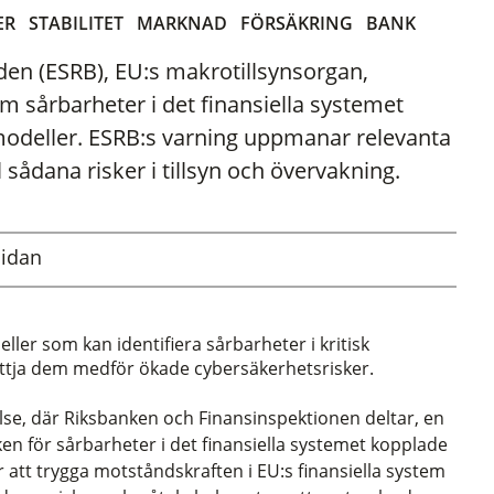
ER
STABILITET
MARKNAD
FÖRSÄKRING
BANK
n (ESRB), EU:s makrotillsynsorgan,
m sårbarheter i det finansiella systemet
modeller. ESRB:s varning uppmanar relevanta
 sådana risker i tillsyn och övervakning.
sidan
ler som kan identifiera sårbarheter i kritisk
yttja dem medför ökade cybersäkerhetsrisker.
lse, där Riksbanken och Finansinspektionen deltar, en
sken för sårbarheter i det finansiella systemet kopplade
är att trygga motståndskraften i EU:s finansiella system