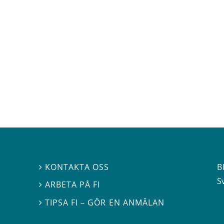
B
KONTAKTA OSS

S
ARBETA PÅ FI

TIPSA FI – GÖR EN ANMÄLAN
