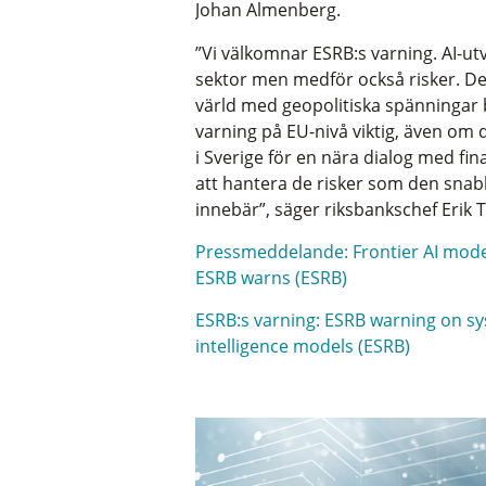
Johan Almenberg.
”Vi välkomnar ESRB:s varning. AI-utv
sektor men medför också risker. Des
värld med geopolitiska spänningar b
varning på EU-nivå viktig, även om 
i Sverige för en nära dialog med fina
att hantera de risker som den snab
innebär”, säger riksbankschef Erik 
Pressmeddelande: Frontier AI models
ESRB warns (ESRB)
ESRB:s varning: ESRB warning on sys
intelligence models (ESRB)