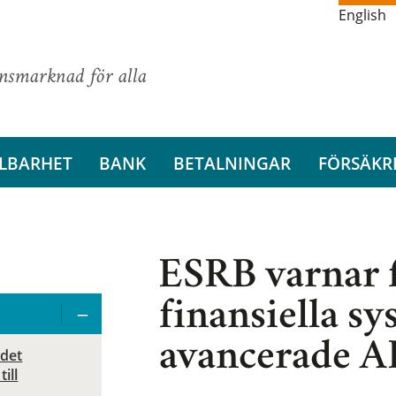
English
ansmarknad för alla
LBARHET
BANK
BETALNINGAR
FÖRSÄKR
ESRB varnar f
finansiella sy
avancerade A
 det
ill