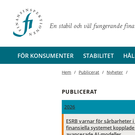
En stabil och väl fungerande fin
FÖR KONSUMENTER
STABILITET
HÅL
Hem
Publicerat
Nyheter
PUBLICERAT
2026
ESRB varnar för sårbarheter i
finansiella systemet kopplade t
avancerade AI-modeller