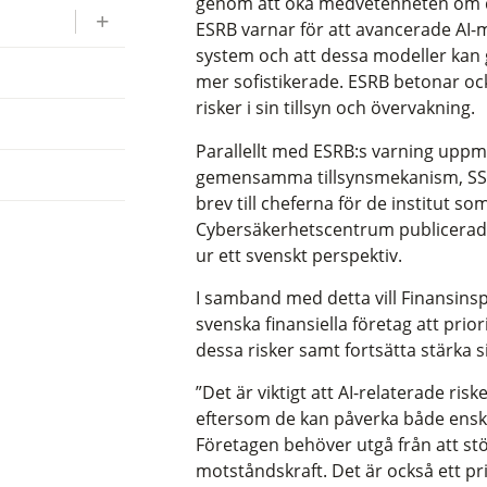
genom att öka medvetenheten om de
ESRB varnar för att avancerade AI-m
system och att dessa modeller kan
mer sofistikerade. ESRB betonar ock
risker i sin tillsyn och övervakning.
Parallellt med ESRB:s varning up
gemensamma tillsynsmekanism, SSM, 
brev till cheferna för de institut so
Cybersäkerhetscentrum publicerad
ur ett svenskt perspektiv.
I samband med detta vill Finansi
svenska finansiella företag att prio
dessa risker samt fortsätta stärka 
”Det är viktigt att AI-relaterade r
eftersom de kan påverka både enskil
Företagen behöver utgå från att st
motståndskraft. Det är också ett prio