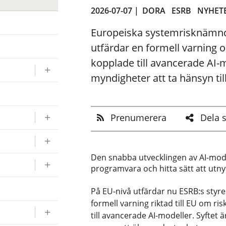
2026-07-07 |
DORA
ESRB
NYHET
Europeiska systemrisknämnde
utfärdar en formell varning o
kopplade till avancerade AI-
myndigheter att ta hänsyn till
Prenumerera
Dela 
Den snabba utvecklingen av AI-model
programvara och hitta sätt att utn
På EU-nivå utfärdar nu ESRB:s styre
formell varning riktad till EU om ri
till avancerade AI-modeller. Syftet 