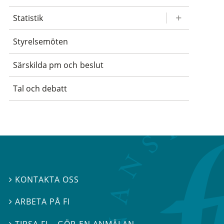
Statistik
Styrelsemöten
Särskilda pm och beslut
Tal och debatt
KONTAKTA OSS

ARBETA PÅ FI

TIPSA FI – GÖR EN ANMÄLAN
