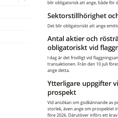
blir obligatorisk att ange, både fö
Sektorstillhörighet oc
Det blir obligatoriskt att ange emit
Antal aktier och rösträ
obligatoriskt vid flagg
I dag är det frivilligt vid flaggning
transaktionen. Från den 10 juli före
ange detta.
Ytterligare uppgifte
prospekt
Vid ansökan om godkännande av pro
storlek, även ange om prospektet in
före 2026. Därutöver införs ett kr