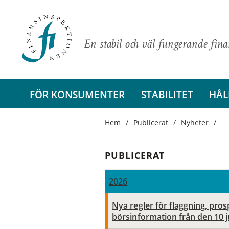
En stabil och väl fungerande fin
FÖR KONSUMENTER
STABILITET
HÅL
Hem
Publicerat
Nyheter
PUBLICERAT
2026
Nya regler för flaggning, pro
börsinformation från den 10 j