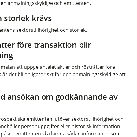
r den anmälningsskyldige och emittenten.
h storlek krävs
tentens sektorstillhörighet och storlek.
tter före transaktion blir
ning
sanmälan att uppge antalet aktier och rösträtter före
slås det bli obligatoriskt för den anmälningsskyldige att
r vid ansökan om godkännande av
spekt ska emittenten, utöver sektorstillhörighet och
nehåller personuppgifter eller historisk information
av på att emittenten ska lämna sådan information som