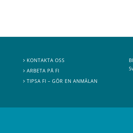
B
KONTAKTA OSS

S
ARBETA PÅ FI

TIPSA FI – GÖR EN ANMÄLAN
