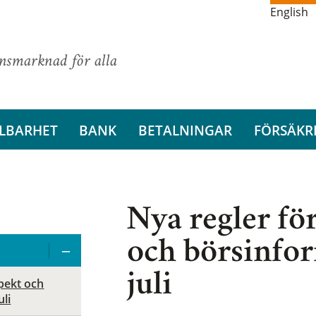
English
ansmarknad för alla
LBARHET
BANK
BETALNINGAR
FÖRSÄKR
Nya regler fö
och börsinfor
juli
spekt och
uli