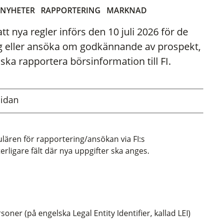
NYHETER
RAPPORTERING
MARKNAD
t nya regler införs den 10 juli 2026 för de
g eller ansöka om godkännande av prospekt,
ka rapportera börsinformation till FI.
sidan
ulären för rapportering/
ansökan
via FI:s
rligare fält där nya uppgifter ska anges.
soner (på engelska Legal Entity Identifier, kallad LEI)