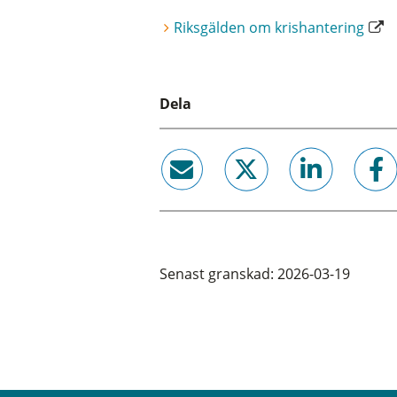
Riksgälden om krishantering
Dela
email
twitter
linkedin
facebook
Senast granskad: 2026-03-19