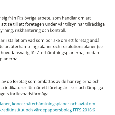
 sig från FI:s övriga arbete, som handlar om att
t se till att företagen under vår tillsyn har tillräckliga
rning, riskhantering och kontroll.
ar i stället om vad som bör ske om ett företag ändå
delar: återhämtningsplaner och resolutionsplaner (se
et huvudansvarig för återhämtningsplanerna, medan
splanerna.
 av de företag som omfattas av de här reglerna och
a indikatorer för när ett företag är i kris och lämpliga
tagets fortlevnadsförmåga.
splaner, koncernåterhämtningsplaner och avtal om
 kreditinstitut och värdepappersbolag FFFS 2016:6