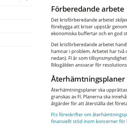
Förberedande arbete
Det krisförberedande arbetet skiljer
förebygga att kriser uppstår genom at
ekonomiska buffertar och en god sty
Det krisförberedande arbetet handl
hamnar i problem. Arbetet har två 
nedan). FI är som tillsynsmyndigh
Riksgälden ansvarar för resolution
Återhämtningsplaner
Återhämtningsplaner ska upprättas
granskas av FI. Planerna ska innehåll
åtgärder för att återställa det före
FI:s föreskrifter om återhämtning
finansiellt stöd inom koncerner för