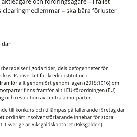
 aktieägare och fordringsägare – i fallet
s clearingmedlemmar – ska bära förluster
sidan
örberedelser i goda tider, dels befogenheter för
 kris. Ramverket för kreditinstitut och
 framför allt genomfört genom lagen (2015:1016) om
motparter finns framför allt i EU-förordningen (EU)
g och resolution av centrala motparter.
ande till konkurs och tillämpas på fallerande företag där
tt ordinärt insolvensförfarande innebär för stora
. I Sverige är Riksgäldskontoret (Riksgälden)