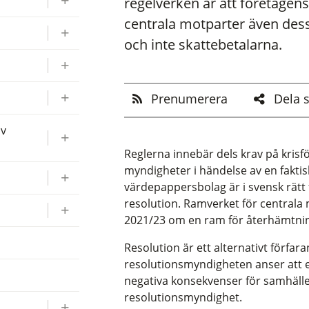
regelverken är att företagens
centrala motparter även des
och inte skattebetalarna.
Prenumerera
Dela 
av
Reglerna innebär dels krav på krisf
myndigheter i händelse av en faktisk
värdepappersbolag är i svensk rätt
resolution. Ramverket för centrala 
2021/23 om en ram för återhämtnin
Resolution är ett alternativt förfar
resolutionsmyndigheten anser att e
negativa konsekvenser för samhället
resolutionsmyndighet.