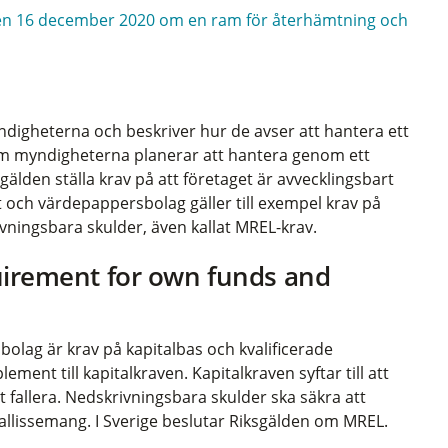
den 16 december 2020 om en ram för återhämtning och
digheterna och beskriver hur de avser att hantera ett
som myndigheterna planerar att hantera genom ett
älden ställa krav på att företaget är avvecklingsbart
t och värdepappersbolag gäller till exempel krav på
ivningsbara skulder, även kallat MREL-krav.
rement for own funds and
bolag är krav på kapitalbas och kvalificerade
ment till kapitalkraven. Kapitalkraven syftar till att
t fallera. Nedskrivningsbara skulder ska säkra att
 fallissemang. I Sverige beslutar Riksgälden om MREL.