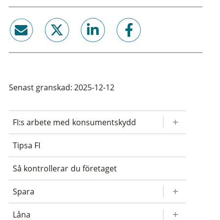
email
twitter
linkedin
facebook
Senast granskad: 2025-12-12
FI:s arbete med konsumentskydd
Tipsa FI
Så kontrollerar du företaget
Spara
Låna