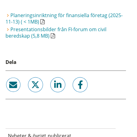
Planeringsinriktning för finansiella företag (2025-
11-13) ( < 1MB)
Presentationsbilder från FI-forum om civil
beredskap (5,8 MB)
Dela
email
twitter
linkedin
facebook
Nyheter & övrigt publicerat