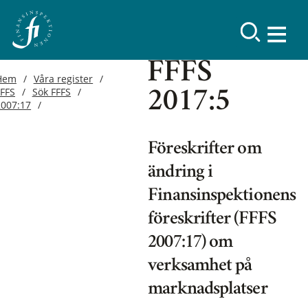
FFFS
Hem
Våra register
FFFS
Sök FFFS
2017:5
2007:17
Föreskrifter om
ändring i
Finansinspektionens
föreskrifter (FFFS
2007:17) om
verksamhet på
marknadsplatser