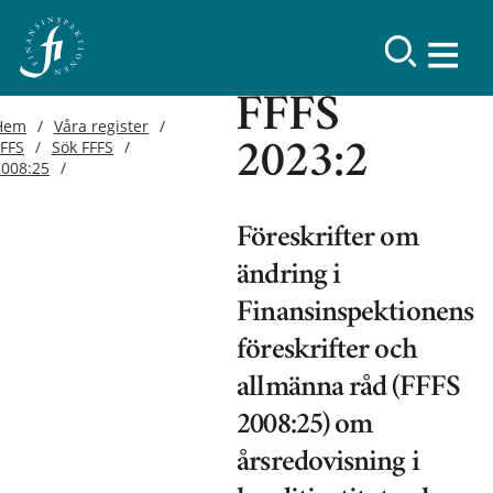
FFFS
Hem
Våra register
FFFS
Sök FFFS
2023:2
2008:25
Föreskrifter om
ändring i
Finansinspektionens
föreskrifter och
allmänna råd (FFFS
2008:25) om
årsredovisning i