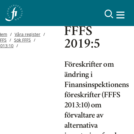
FFFS
Hem
Våra register
FFFS
Sök FFFS
2019:5
2013:10
Föreskrifter om
ändring i
Finansinspektionens
föreskrifter (FFFS
2013:10) om
förvaltare av
alternativa