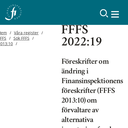
FFFS
Hem
Våra register
FFFS
Sök FFFS
2022:19
2013:10
Föreskrifter om
ändring i
Finansinspektionens
föreskrifter (FFFS
2013:10) om
förvaltare av
alternativa