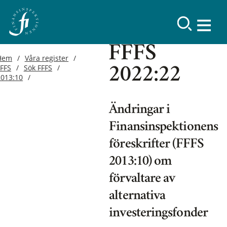
FFFS
Hem
Våra register
FFFS
Sök FFFS
2022:22
2013:10
Ändringar i
Finansinspektionens
föreskrifter (FFFS
2013:10) om
förvaltare av
alternativa
investeringsfonder