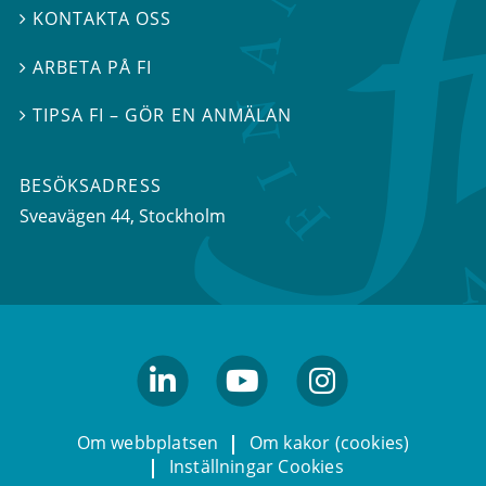
KONTAKTA OSS

ARBETA PÅ FI

TIPSA FI – GÖR EN ANMÄLAN

BESÖKSADRESS
Sveavägen 44
, Stockholm
linkedin
youtube
Instagram
Om webbplatsen
Om kakor (cookies)
Inställningar Cookies