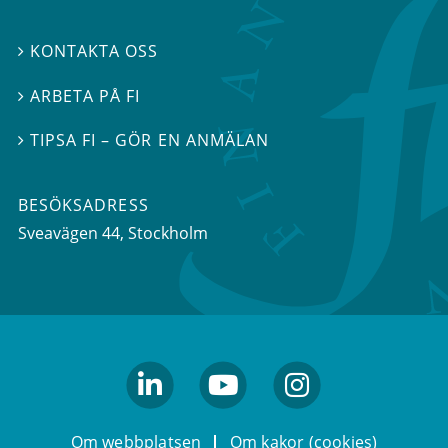
KONTAKTA OSS

ARBETA PÅ FI

TIPSA FI – GÖR EN ANMÄLAN

BESÖKSADRESS
Sveavägen 44
, Stockholm
linkedin
youtube
Instagram
Om webbplatsen
Om kakor (cookies)