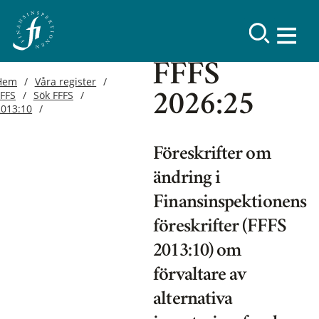
FFFS
Hem
Våra register
FFFS
Sök FFFS
2026:25
2013:10
Föreskrifter om
ändring i
Finansinspektionens
föreskrifter (FFFS
2013:10) om
förvaltare av
alternativa