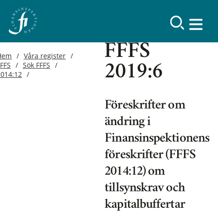
FFFS
Hem
Våra register
FFFS
Sök FFFS
2019:6
2014:12
Föreskrifter om
ändring i
Finansinspektionens
föreskrifter (FFFS
2014:12) om
tillsynskrav och
kapitalbuffertar