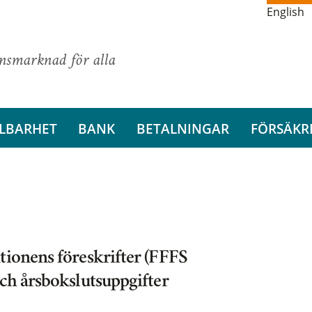
English
ansmarknad för alla
LBARHET
BANK
BETALNINGAR
FÖRSÄKR
tionens föreskrifter (FFFS
och årsbokslutsuppgifter