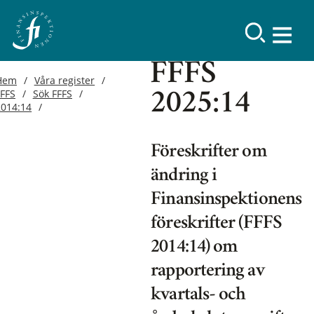
FFFS
Hem
Våra register
FFFS
Sök FFFS
2025:14
2014:14
Föreskrifter om
ändring i
Finansinspektionens
föreskrifter (FFFS
2014:14) om
rapportering av
kvartals- och