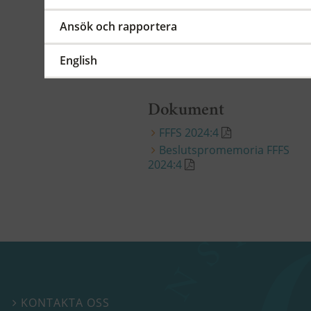
åt någon annan att utföra
flera av den centralt
Ansök och rapportera
funktionsansvariges
uppgifter.
ändr. FFFS 2024:4
English
Dokument
FFFS 2024:4
Beslutspromemoria FFFS
2024:4
KONTAKTA OSS
