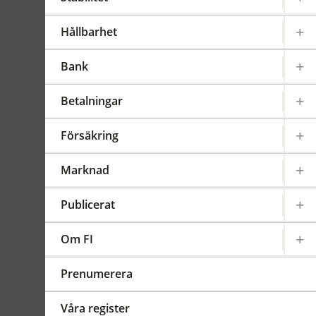
terrorism
Hållbarhet
Gäller från 2024-03-26
FFFS
2017:11
Bank
Sammanfattning
Kravet på att utse en
Betalningar
centralt funktionsansvarig
ersätts av en
Försäkring
proportionalitetsbedömning
för att underlätta för
Marknad
företagen. Det ska framgå av
företagets rutiner och
Publicerat
riktlinjer hur ansvaret för att
fullgöra dess skyldigheter
Om FI
enligt
penningtvättsregelverket är
Prenumerera
fördelat inom företaget.
Företaget får också uppdra
Våra register