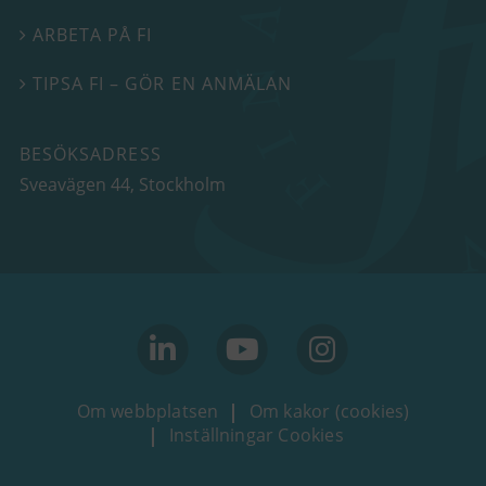
ARBETA PÅ FI

TIPSA FI – GÖR EN ANMÄLAN

BESÖKSADRESS
Sveavägen 44
, Stockholm
linkedin
youtube
Instagram
Om webbplatsen
Om kakor (cookies)
Inställningar Cookies