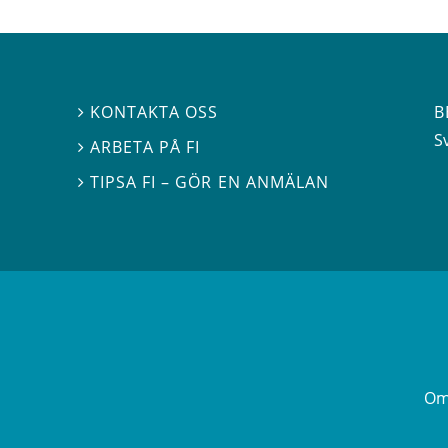
B
KONTAKTA OSS

S
ARBETA PÅ FI

TIPSA FI – GÖR EN ANMÄLAN

Om