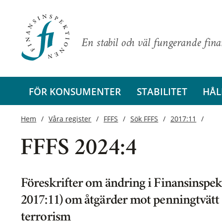
En stabil och väl fungerande fin
FÖR KONSUMENTER
STABILITET
HÅL
Hem
Våra register
FFFS
Sök FFFS
2017:11
FFFS 2024:4
Föreskrifter om ändring i Finansinspek
2017:11) om åtgärder mot penningtvätt 
terrorism