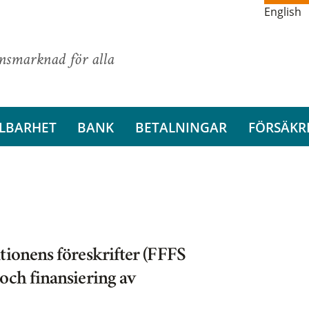
English
ansmarknad för alla
LBARHET
BANK
BETALNINGAR
FÖRSÄKR
tionens föreskrifter (FFFS
och finansiering av