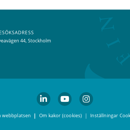
ESÖKSADRESS
veavägen 44
, Stockholm
linkedin
youtube
Instagram
 webbplatsen
Om kakor (cookies)
Inställningar Coo