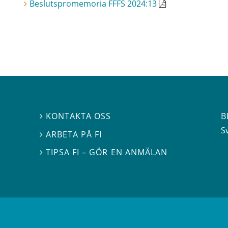
Beslutspromemoria FFFS 2024:13
B
KONTAKTA OSS

S
ARBETA PÅ FI

TIPSA FI – GÖR EN ANMÄLAN
