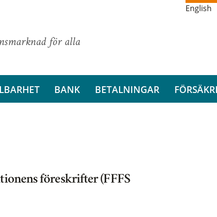
English
ansmarknad för alla
LBARHET
BANK
BETALNINGAR
FÖRSÄKR
tionens föreskrifter (FFFS