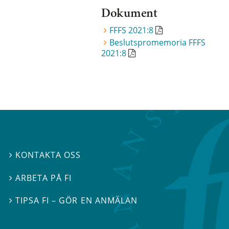
Dokument
FFFS 2021:8
Beslutspromemoria FFFS
2021:8
KONTAKTA OSS

ARBETA PÅ FI

TIPSA FI – GÖR EN ANMÄLAN
