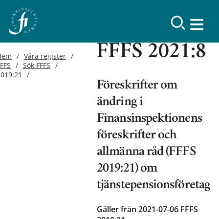
FFFS 2021:8
Hem
Våra register
FFFS
Sök FFFS
2019:21
Föreskrifter om
ändring i
Finansinspektionens
föreskrifter och
allmänna råd (FFFS
2019:21) om
tjänstepensionsföretag
Gäller från 2021-07-06
FFFS