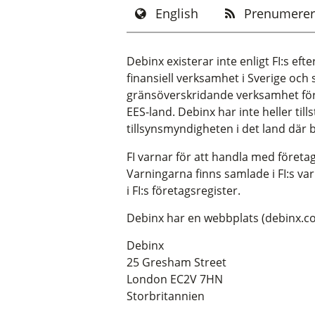
English
Prenumerer
Debinx existerar inte enligt FI:s efte
finansiell verksamhet i Sverige och s
gränsöverskridande verksamhet för D
EES-land. Debinx har inte heller till
tillsynsmyndigheten i det land där b
FI varnar för att handla med företag
Varningarna finns samlade i FI:s var
i FI:s företagsregister.
Debinx har en webbplats (debinx.co
Debinx
25 Gresham Street
London EC2V 7HN
Storbritannien