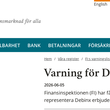
English
ansmarknad för alla
LBARHET
BANK
BETALNINGAR
FÖRSÄKR
Hem
Våra register
FI:s varningslis
Varning för 
2026-06-05
Finansinspektionen (FI) har 
representera Debinx erbjuder 