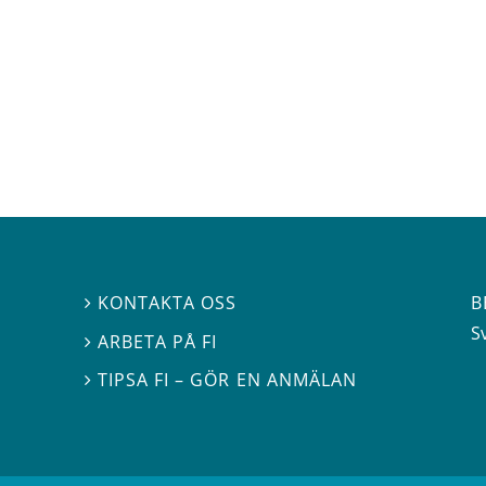
B
KONTAKTA OSS

S
ARBETA PÅ FI

TIPSA FI – GÖR EN ANMÄLAN
