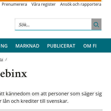
Prenumerera
Våra register
Ansök och rapportera
ING
MARKNAD
PUBLICERAT
OM FI
ta
Debinx
fått kännedom om att personer som säger sig
lån och krediter till svenskar.