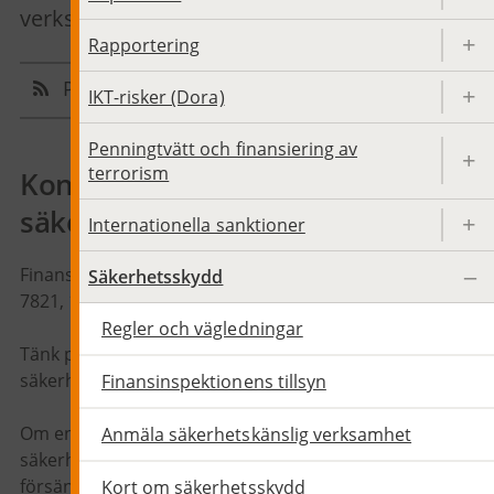
verksamhetsutövare.
Rapportering
Prenumerera
Dela sidan
IKT-risker (Dora)
Penningtvätt och finansiering av
terrorism
Kontakt för
säkerhetsskyddsfrågor
Internationella sanktioner
Finansinspektionen, Säkerhetsskyddstillsyn, Box
Säkerhetsskydd
7821, 103 97 Stockholm
Regler och vägledningar
Tänk på att inte skicka
säkerhetsskyddsklassificerade uppgifter via mejl.
Finansinspektionens tillsyn
Om en försändelse innehåller
Anmäla säkerhetskänslig verksamhet
säkerhetskyddsklassificerade uppgifter ska
försändelsen skickas till FI med lämpligt
Kort om säkerhetsskydd