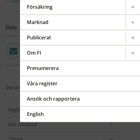
Finansinspektionens tillsyn
Försäkring
Marknad
Dela
Publicerat
Om FI
email
twitter
linkedin
facebook
Prenumerera
Våra register
Senast granskad: 2025-01-08
Ansök och rapportera
Regler
English
Sök tillstånd
Tillsyn