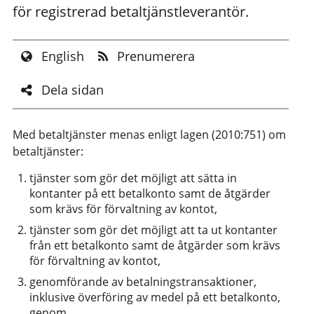
för registrerad betaltjänstleverantör.
English
Prenumerera
Dela sidan
Med betaltjänster menas enligt lagen (2010:751) om
betaltjänster:
tjänster som gör det möjligt att sätta in
kontanter på ett betalkonto samt de åtgärder
som krävs för förvaltning av kontot,
tjänster som gör det möjligt att ta ut kontanter
från ett betalkonto samt de åtgärder som krävs
för förvaltning av kontot,
genomförande av betalningstransaktioner,
inklusive överföring av medel på ett betalkonto,
genom