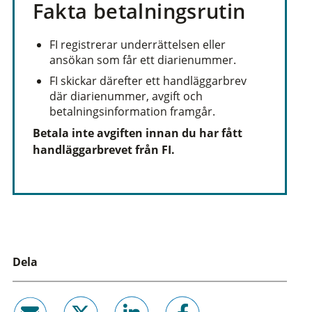
Fakta betalningsrutin
FI registrerar underrättelsen eller
ansökan som får ett diarienummer.
FI skickar därefter ett handläggarbrev
där diarienummer, avgift och
betalningsinformation framgår.
Betala inte avgiften innan du har fått
handläggarbrevet från FI.
Dela