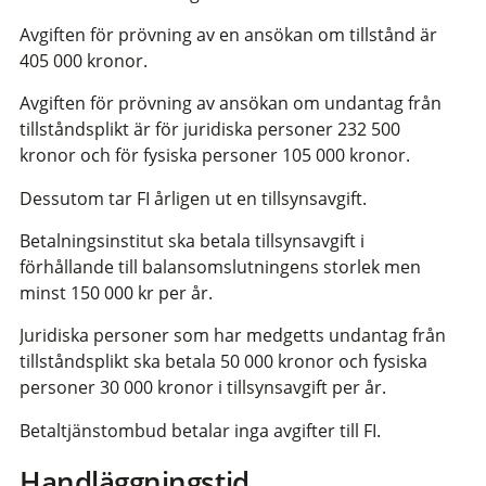
Avgiften för prövning av en ansökan om tillstånd är
405 000 kronor.
Avgiften för prövning av ansökan om undantag från
tillståndsplikt är för juridiska personer 232 500
kronor och för fysiska personer 105 000 kronor.
Dessutom tar FI årligen ut en tillsynsavgift.
Betalningsinstitut ska betala tillsynsavgift i
förhållande till balansomslutningens storlek men
minst 150 000 kr per år.
Juridiska personer som har medgetts undantag från
tillståndsplikt ska betala 50 000 kronor och fysiska
personer 30 000 kronor i tillsynsavgift per år.
Betaltjänstombud betalar inga avgifter till FI.
Handläggningstid