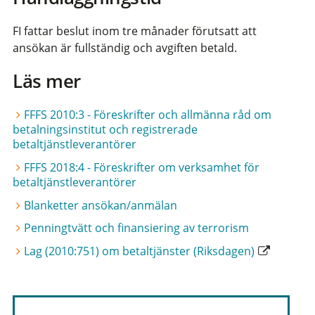
FI fattar beslut inom tre månader förutsatt att
ansökan är fullständig och avgiften betald.
Läs mer
FFFS 2010:3 - Föreskrifter och allmänna råd om
betalningsinstitut och registrerade
betaltjänstleverantörer
FFFS 2018:4 - Föreskrifter om verksamhet för
betaltjänstleverantörer
Blanketter ansökan/anmälan
Penningtvätt och finansiering av terrorism
Lag (2010:751) om betaltjänster (Riksdagen)