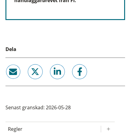
handläggarbrevet från FI.
Dela
email
twitter
linkedin
facebook
Senast granskad: 2026-05-28
Regler