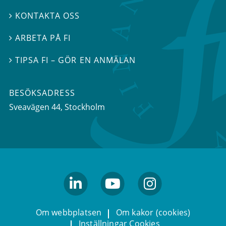
KONTAKTA OSS

ARBETA PÅ FI

TIPSA FI – GÖR EN ANMÄLAN

BESÖKSADRESS
Sveavägen 44
, Stockholm
linkedin
youtube
Instagram
Om webbplatsen
Om kakor (cookies)
Inställningar Cookies